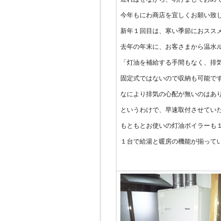
今年もにわ商店を宜しくお願い致
新年１回目は、寒い季節におスス
去年の年末に、お客さまから温水
「灯油を補給する手間もなく、排
固定式ではないので収納も可能で
なにより排気の心配が無いのはあ
というわけで、早速取付させてい
もともとお使いの灯油ボイラーも
１台で給湯と暖房の機能が揃って