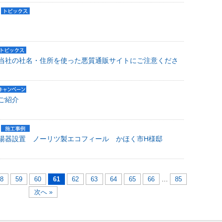
当社の社名・住所を使った悪質通販サイトにご注意くださ
ご紹介
湯器設置 ノーリツ製エコフィール かほく市H様邸
8
59
60
61
62
63
64
65
66
…
85
次へ »