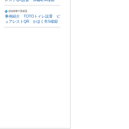
2026年7月9日
事例紹介 TOTOトイレ設置 ピ
ュアレストQR かほく市S様邸