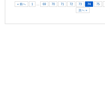
« 前へ
1
…
69
70
71
72
73
74
75
次へ »