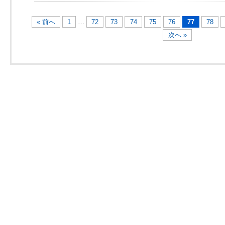
« 前へ
1
…
72
73
74
75
76
77
78
次へ »